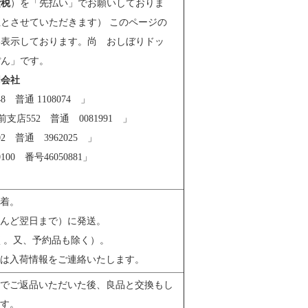
費税
）を「先払い」でお願いしておりま
とさせていただきます） このページの
格表示しております。尚 おしぼりドッ
ぽん」です。
同会社
8 普通
1108074 」
店552 普通 0081991 」
2 普通 3962025 」
0 番号46050881」
着。
んど翌日まで）に発送。
く。又、予約品も除く）。
は入荷情報をご連絡いたします。
でご返品いただいた後、良品と交換もし
す。