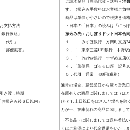
ご請求金額（商品代金＋送料＋
消
す。（振込み手数料はお客様ご負担
商品は単価が小さいので税抜き価
●お支払方法
ト日本の「日本」の読みは「にっ
「銀行振込」
振込み先：おしぼりドット日本合
「代引」
１．「 みずほ銀行 方南町支店24
「郵便振替」
２．「 東京三菱UFJ銀行 中野駅前支
３．「 PayPay銀行 すずめ支店00
４．「郵便局 ぱるる口座 記号1010
５．代引 通常 400円(税別）
通常の場合、翌営業日から翌々営業日
●引き渡し時期
在庫有りの商品に関しましては（ほと
「お振込み後６日以内」
(ただし土日祝日をはさんだ場合を除
万が一、在庫切れの商品に関しまして
・不良品・に関しましては送料着払い
くはご希望により代金返還をいたしま