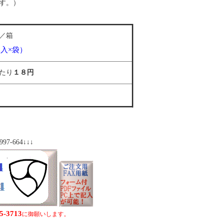
す。）
本／箱
入×袋）
たり
１８円
664↓↓↓
5-3713
に御願いします。