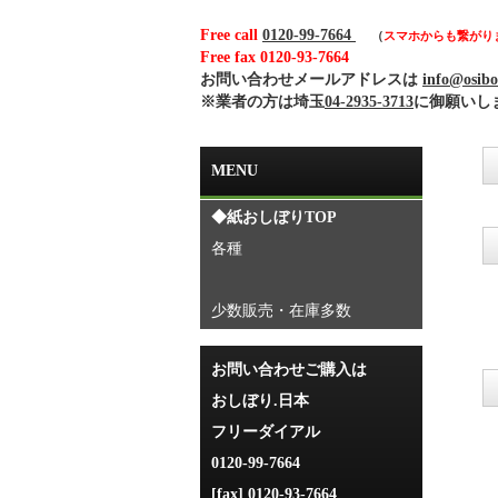
Free call
0120-99-7664
（
スマホからも繋がり
Free fax 0120-93-7664
お問い合わせメールアドレスは
info@osibo
※業者の方は埼玉
04-2935-3713
に御願いし
MENU
◆紙おしぼりTOP
各種
少数販売・在庫多数
お問い合わせご購入は
おしぼり.日本
フリーダイアル
0120-99-7664
[fax] 0120-93-7664