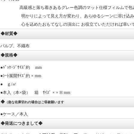
高級感と落ち着きあるグレー色調のマット仕様フィルムで包
明かりによって見え方が変わり、あらゆるシーンに溶け込み
心を込めたおもてなしの演出に お役立ていただければ幸い
◆材質◆
パルプ、不織布
◆規格◆
●ﾊﾟｯｹｰｼﾞｻｲｽﾞ約 mm
●ｼｰﾄ展開ｻｲｽﾞ約 × mm
● ｇ/㎡
●本入（本×袋） 箱 ｻｲｽﾞ × × H mm
◆
（急な在庫切れの場合はご容赦願います
●ケース／本入
◆発送につきまして◆