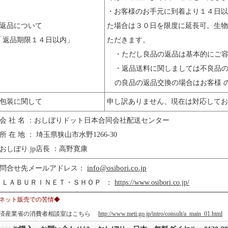
・お客様のお手元に到着より１４日以
●返品について
た場合は３０日を限度に延長可。生物
「返品期限１４日以内」
ただきます。
・ただし良品の返品は基本的にご
・返品送料に関しましては不良品
の良品の返品交換の場合はお客様 
●包装に関して
申し訳ありません、現在は対応してお
●会 社 名 ：おしぼりドット日本合同会社配送センター
所 在 地 ： 埼玉県狭山市水野1266-30
おしぼり.jp店長 ：高野寛康
info
@osibori.co.jp
●問合せ先メールアドレス：
ＬＡＢＵＲＩＮＥＴ・ＳＨＯＰ ：
https://www.osibori.co.jp/
ネット販売での苦情◆
済産業省の消費者相談室はこちら
http://www.meti.go.jp/intro/consult/a_main_01.html