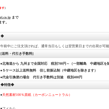
ます
）
ri.co.jp
まで
ます。
◆
午前中にご注文頂ければ、通常当日もしくは翌営業日までの出荷が可
[送料・代引き手数料]
●北海道から 九州まで全国対応 税別700円～（一部離島 中継地区を
●５ケース以上送料無料 但し前振込制（中継地区を除きます）
●代金引換便の場合 代引き手数料は別途 税別400円
◆特徴◆
●
天然素材100％原紙（カーボンニュートラル）
●フィルム