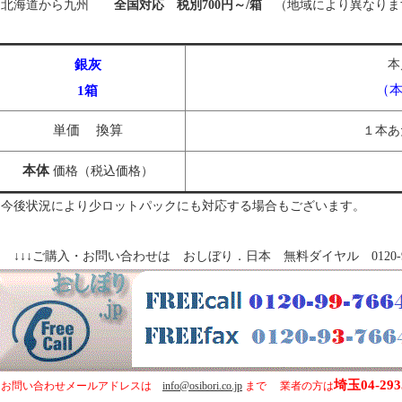
北海道から九州
全国対応 税別700円～/箱
（地域により異なりま
銀灰
（本
1箱
単価
換算
１本あ
本体
価格（税込価格）
今後状況により少ロットパックにも対応する場合もございます。
↓↓↓ご購入・お問い合わせは おしぼり．日本 無料ダイヤル 0120-997-
埼玉04-293
お問い合わせメールアドレスは
info@osibori.co.jp
まで 業者の方は