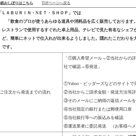
紙おしぼりはこちら
TOPページへ戻る
「ＬＡＢＵＲＩＮ・NＥＴ・ＳＨＯＰ」では
「飲食のプロが使うあらゆる道具や消耗品を広く販売しております
レストランで使用するすぐれた卓上用品、テレビで見た有名なシェフ
ど、簡単にネットで仕入れが出来るようしました。隠れたこだわりを
です。
「①購入希望メール→②当社からの詳
社で確認→⑥発送」
①Yahoo・ビッダーズなどのサイト
●ご注文から発送までの流れ
②当社からご請求金額・発送方法等詳
③そのメールにご納得の返信メールを
④当社指定の銀行または郵便局口座
⑤当社銀行等への振込みを確認
⑥運送業者に委託発送 （お客様へ