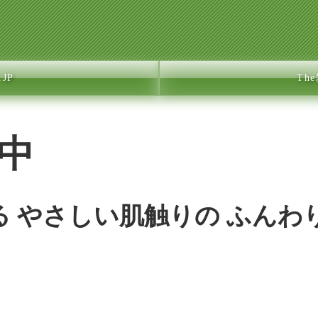
JP
Th
正中
 やさしい肌触りの ふんわ