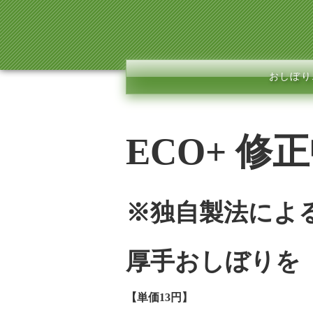
おしぼり.
ECO+ 修
※独自製法による
厚手おしぼりを
【単価13円】