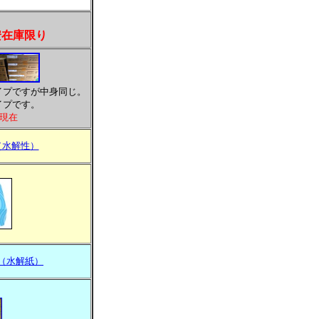
安在庫限り
イプですが中身同じ。
イプです。
月現在
（水解性）
プ（水解紙）