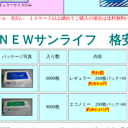
ギュラーサイズのみ
オル 先払い １０ケース以上纏めてご購入の場合は送料無料(
 ＮＥＷサンライフ 格
入り数
パッケージ写真
内容
売れ筋
6000枚
レギュラー 200枚パック×30
約＠0.6円
エコノミー 200枚パック×40
8000枚
約＠0.475円