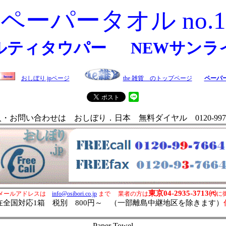
ペーパータオル no.1
ルティタウパー NEWサンラ
おしぼり.jpページ
the 雑貨 のトップページ
ペーパー
入・お問い合わせは おしぼり．日本 無料ダイヤル 0120-997-6
東京04-2935-3713㈹
せメールアドレスは
info@osibori.co.jp
まで 業者の方は
に
全国対応1箱 税別 800円～ （一部離島中継地区を除きます）
Paper Towel