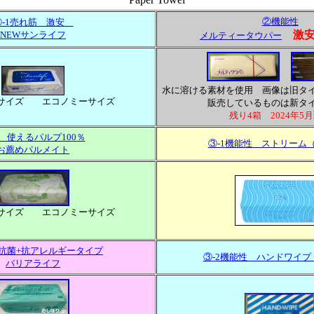
②機能性
①-1売れ筋 激安
激
NEWサンライフ
メルティータウパー
水に溶ける素材を使用 画像は旧タ
サイズ エコノミーサイズ
販売しているものは新タ
残り4箱 2024年5
2 使えるパルプ100％
③-1機能性 ストリーム
お薦めパルメイト
サイズ エコノミーサイズ
抗菌+抗アレルギータイプ
③-2機能性 ハンドワイ
バリアライフ