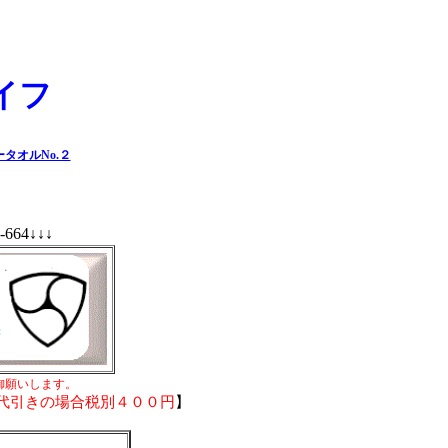
イフ
タオルNo.２
64↓↓↓
↓↓
御願いします。
代引きの場合税別４００円
】