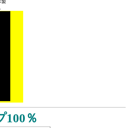
本製
。
100％