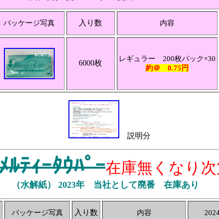
入り数
パッケージ写真
内容
レギュラー 200枚パック×30
6000枚
約＠ 0.75円
説明分
ﾒﾙﾃｨｰﾀｳﾊﾟｰ
在庫無くなり次
（
水解紙） 2023年 当社として廃番 在庫あり
入り数
パッケージ写真
内容
202