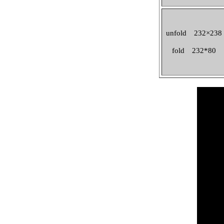
unfold 232×238
fold 232*80