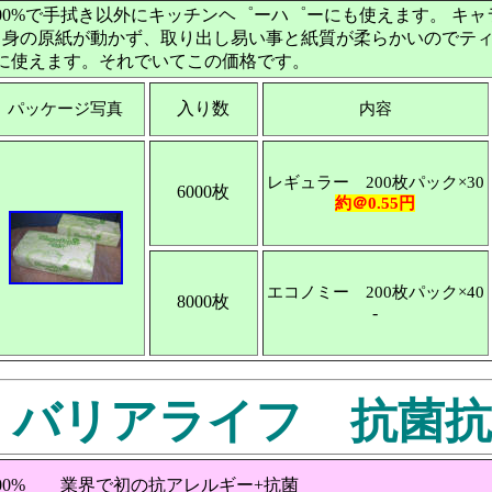
0%で手拭き以外にキッチンヘ゜ーハ゜ーにも使えます。 キャ
中身の原紙が動かず、取り出し易い事と紙質が柔らかいのでテ
に使えます。それでいてこの価格です。
入り数
パッケージ写真
内容
レギュラー 200枚パック×30
6000枚
約＠0.55円
エコノミー 200枚パック×40
8000枚
-
 バリアライフ 抗菌抗ｱﾚ
00% 業界で初の抗アレルギー+抗菌