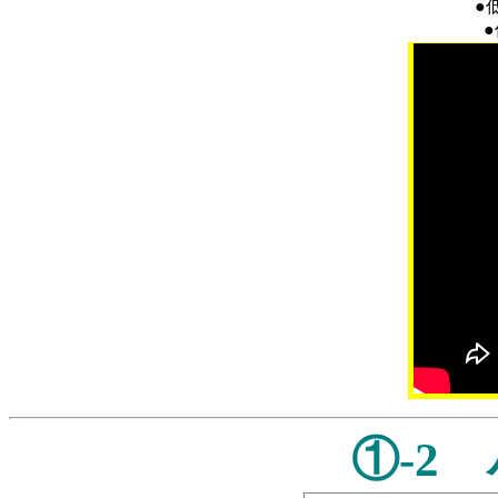
●
①-2