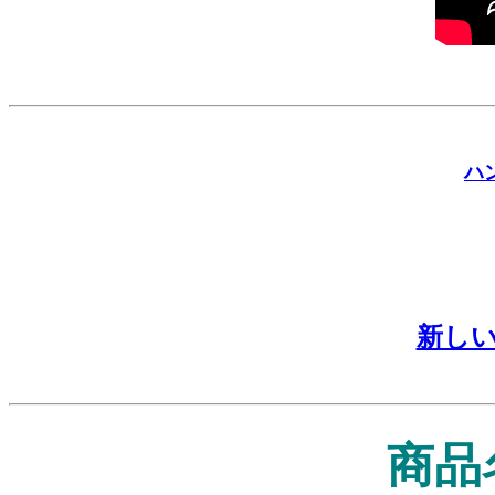
ハ
新し
商