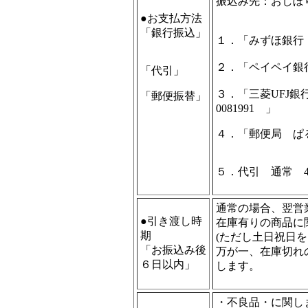
振込み先：おしぼ
●お支払方法
「銀行振込」
１．「みずほ銀行 
２．「ペイペイ銀行
「代引」
３．「三菱UFJ銀
「郵便振替」
0081991 」
４．「郵便局 ぱるる
５．代引 通常 4
通常の場合、翌営
●引き渡し時
在庫有りの商品に
期
(ただし土日祝日
「お振込み後
万が一、在庫切れ
６日以内」
します。
・不良品・に関し