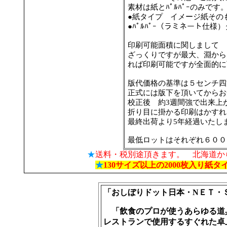
素材は紙とﾊﾟﾙﾊﾟｰのみです
●紙タイプ イメージ紙その
●ﾊﾟﾙﾊﾟｰ（ラミネート仕
印刷可能面積に関しまして
ざっくりですが最大、淵から
れば印刷可能ですが全面的に
版代価格の基準は５センチ四
正式には版下を頂いてからお
校正後 約3週間強で出来上
折り目に掛かる印刷はかすれ
最終出荷より5年経過いたし
最低ロットはそれぞれ６００
★
送料・税別途頂きます。 北海道から
★
130サイズ以上の2000枚入り紙タ
「おしぼりドット日本・NＥＴ・
「飲食のプロが使うあらゆる道
レストランで使用するすぐれた卓