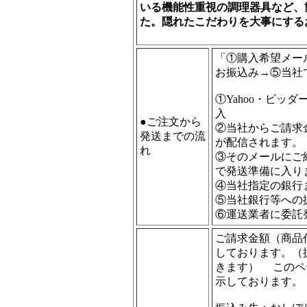
いる機能性重視の調理器具など、
た。隠れたこだわりを大事にする
「①購入希望メー
お振込み→⑤当社
①Yahoo・ビッ
入
●ご注文から
②当社からご請求
発送までの流
が配信されます。
れ
③そのメールにご
で発送準備に入り
④当社指定の銀
⑤当社銀行等への
⑥運送業者に委託
ご請求金額（商品
しております。（
きます） このペ
示しております。