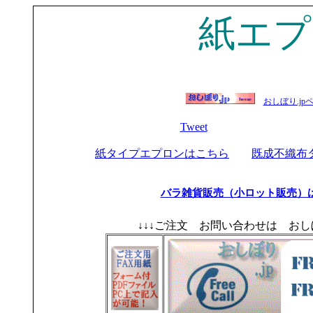
紙エプ
おしぼり.jp
Tweet
紙タイプエプロンはこちら
既成不織布
バラ雑貨販売（小ロット販売）
↓↓↓ご注文 お問い合わせは おしぼり