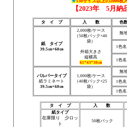
★
130サイズ以上の2000
【2023年 5月
タ イ プ
入 数
色
2,000枚/ケース
無
（50枚パック×40
袋）
紙 タイプ
1色
39.5㎝×60㎝
外箱大きさ
縦横高
1色
61*43*30㎝
無
パルパータイプ
1,000枚/ケース
紙ラミネート
（40枚パック×25
1色
39.5㎝×60㎝
袋）
1色
タ イ プ
入 数
紙タイプ
在庫限り 少ロッ
50枚パック
ト