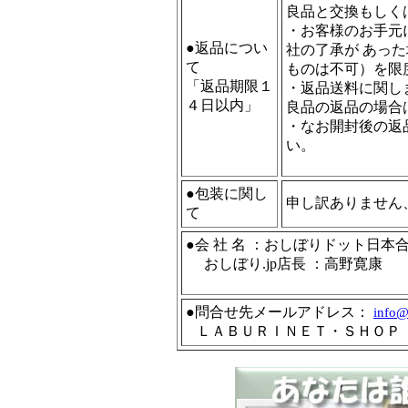
良品と交換もしく
・お客様のお手元
●返品につい
社の了承が あっ
て
ものは不可）を限
「返品期限１
・返品送料に関し
４日以内」
良品の返品の場合
・なお開封後の返
い。
●包装に関し
申し訳ありません
て
●会 社 名 ：おしぼりドット日
おしぼり.jp店長 ：高野寛康
●問合せ先メールアドレス：
info
@
ＬＡＢＵＲＩＮＥＴ・ＳＨＯＰ