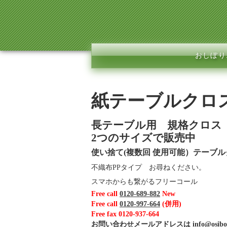
おしぼり.
紙テーブルクロ
長テーブル用 規格クロス
2つのサイズで販売中
使い捨て(複数回 使用可能）テーブ
不織布PPタイプ お尋ねください。
スマホからも繋がるフリーコール
Free call
0120-689-882
New
Free call
0120-997-664
(併用)
Free fax 0120-937-664
お問い合わせメールアドレスは
info@osibo