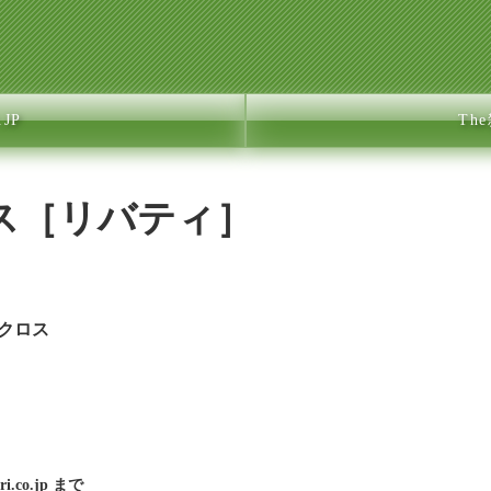
JP
Th
ス［リバティ］
ルクロス
ri.co.jp
まで