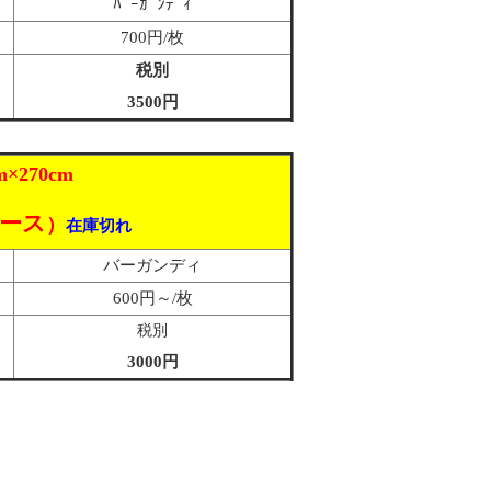
ﾊﾞｰｶﾞﾝﾃﾞｨ
700円/枚
税別
3500円
m×270cm
ケース
）
在庫切れ
バーガンディ
600円～/枚
税別
3000円