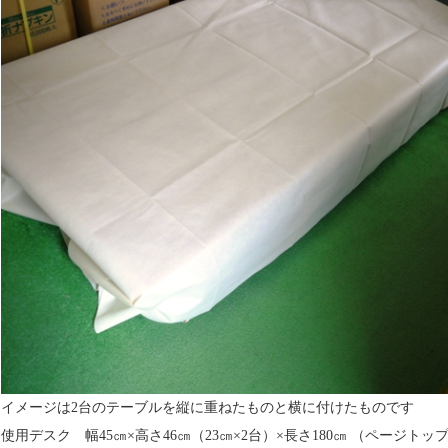
イメージは2台のテーブルを縦に重ねたものと横に付けたものです
使用デスク 幅45㎝×高さ46㎝（23㎝×2台）×長さ180㎝ （ページトッ