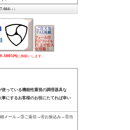
64↓↓↓
9-3805㈹
に御願いします。
。
が使っている機能性重視の調理器具な
大事にするお客様のお役にたてれば幸い
細メール→③ご返信→④お振込み→⑤当