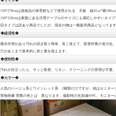
◆サイズ◆
150*270cmは規格品の体育館などで使用される 天板 縦45㎝*横180
150*210cmは家庭にある汎用テーブルのサイズにも適応しやすいタイ
旧タイプは訳あり商品でしたが、現在の物は一般販売商品となってま
◆経済性◆
撥水作用があり汚れの拭き取り簡単、長く使えて、取替作業の省力化。
穴があくまで基本的に表と裏を使えます。
◆便利性◆
汚れが目立ったら、サッと取替、リネン、クリーニングの管理が不要
◆カラー◆
人気のベージュ系とワインレッド系 2種類だけですが、他はセミオー
実物画像 実際の色とは 異なります。撮影時の光加減やPC、モニター