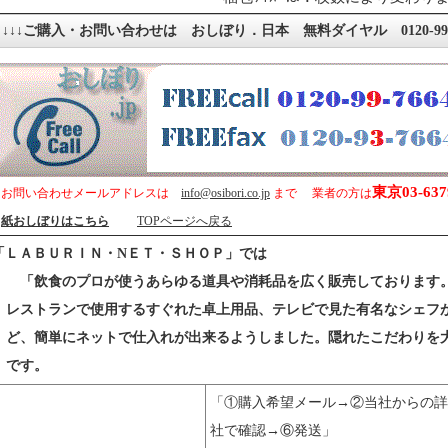
↓↓↓ご購入・お問い合わせは おしぼり．日本 無料ダイヤル 0120-997-6
東京03-637
お問い合わせメールアドレスは
info@osibori.co.jp
まで 業者の方は
紙おしぼりはこちら
TOPページへ戻る
「ＬＡＢＵＲＩＮ・NＥＴ・ＳＨＯＰ」では
「飲食のプロが使うあらゆる道具や消耗品を広く販売しております
レストランで使用するすぐれた卓上用品、テレビで見た有名なシェフ
ど、簡単にネットで仕入れが出来るようしました。隠れたこだわりを
です。
「①購入希望メール→②当社からの詳
社で確認→⑥発送」