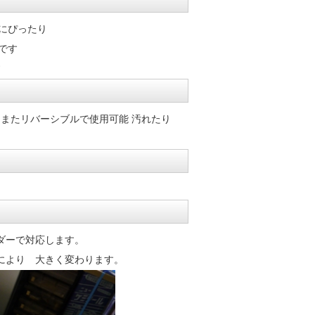
㎝にぴったり
プです
す
またリバーシブルで使用可能 汚れたり
。
ダーで対応します。
により 大きく変わります。