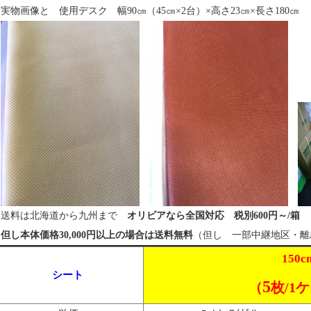
実物画像と 使用デスク 幅90㎝（45㎝×2台）×高さ23㎝×長さ180㎝
送料は北海道から九州まで
オリビアなら
全国対応 税別600円～/箱
但し本体価格30,000円以上の場合は送料無料
（但し 一部中継地区・離
150c
シート
5
（
枚/1