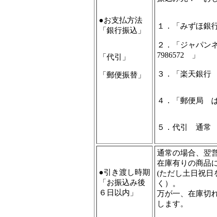
●お支払方法
１．「みずほ銀
「銀行振込」
２．「ジャパン
7986572 」
「代引」
３．「楽天銀行 支
「郵便振替」
４．「郵便局 ぱる
５．代引 通常 
通常の場合、翌
在庫有りの商品
●引き渡し時期
(ただし土日祝
「お振込み後
く）。
６日以内」
万が一、在庫切
します。