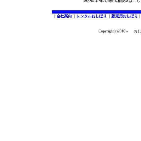
経済産業省の消費者相談室はこ
｜
会社案内
｜
レンタルおしぼり
｜
販売用おしぼり
Copyright(c)2010～ お