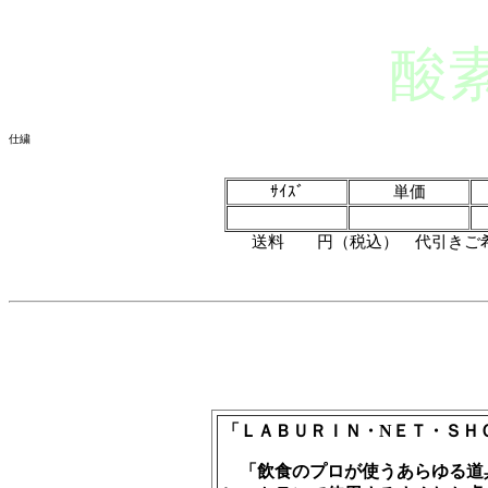
酸
仕繍
ｻｲｽﾞ
単価
送料 円（税込） 代引きご希
「ＬＡＢＵＲＩＮ・NＥＴ・ＳＨ
「飲食のプロが使うあらゆる道