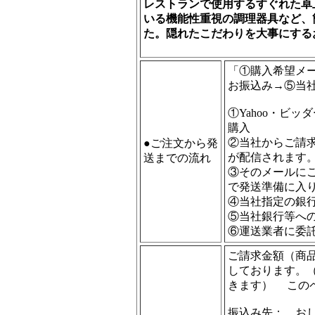
レストランで使用するすぐれた卓
いる機能性重視の調理器具など、
た。隠れたこだわりを大事にする
「①購入希望メ
お振込み→⑤当
①Yahoo・ビ
購入
②当社からご請
●ご注文から発
が配信されます
送までの流れ
③そのメールに
で発送準備に入
④当社指定の銀
⑤当社銀行等へ
⑥運送業者に委
ご請求金額（商
しております。
きます） この
振込み先： お