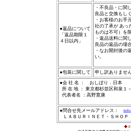
・不良品・に関
良品と交換もし
・お客様のお手
社の了承が あ
●返品について
ものは不可）を
「返品期限１
・返品送料に関
４日以内」
良品の返品の場合
・なお開封後の
い。
●包装に関して
申し訳ありませ
●会 社 名 ： おしぼり．日本
所 在 地 ： 東京都杉並区和泉１
代表者名 ：高野寛康
●問合せ先メールアドレス：
info
ＬＡＢＵＲＩＮＥＴ・ＳＨＯＰ
◆ネ