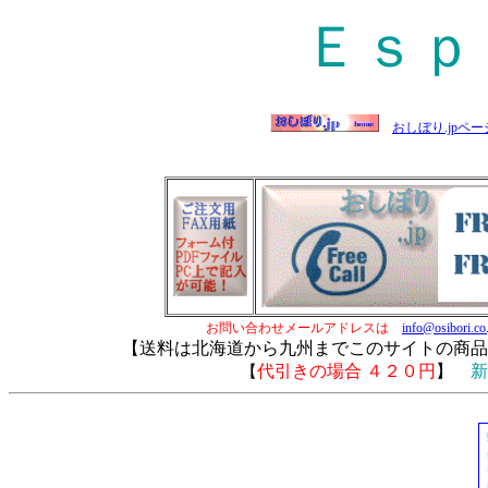
Ｅｓｐ
おしぼり.jpペー
お問い合わせメールアドレスは
info@osibori.co
【
送料は北海道から九州までこのサイトの商品は
代引きの場合 ４２０円
】
新
【