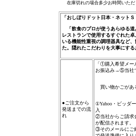
在庫切れの場合多少お時間いただ
「おしぼりドット日本・ネットＳ
「飲食のプロが使うあらゆる道
レストランで使用するすぐれた卓
いる機能性重視の調理器具など、
た。隠れたこだわりを大事にする
「①購入希望メー
お振込み→⑤当
買い物かごがある
●ご注文から
①Yahoo・ビッ
発送までの流
入
れ
②当社からご請求
が配信されます。
③そのメールにご
で発送準備に入り