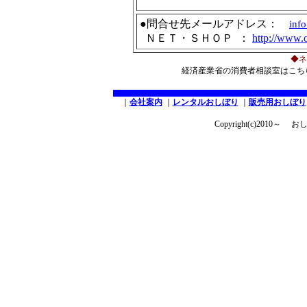
●問合せ先メールアドレス：
info
ＮＥＴ・ＳＨＯＰ ：
http://www.o
◆ネ
経済産業省の消費者相談室はこ
｜
会社案内
｜
レンタルおしぼり
｜
販売用おしぼり
Copyright(c)2010～ お