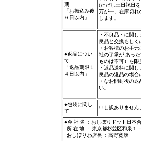
期
(ただし土日祝日
「お振込み後
万が一、在庫切れ
６日以内」
します。
・不良品・に関し
良品と交換もしく
・お客様のお手元
●返品につい
社の了承が あっ
て
ものは不可）を限
「返品期限１
・返品送料に関し
４日以内」
良品の返品の場合
・なお開封後の返
い。
●包装に関し
申し訳ありません
て
●会 社 名 ：おしぼりドット日本
所 在 地 ： 東京都杉並区和泉１
おしぼり.jp店長 ：高野寛康