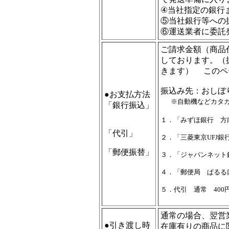
④当社指定の銀
⑤当社銀行等への
⑥運送業者に委託
ご請求金額（商品
しております。（
きます） このペ
振込み先：おしぼ
●お支払方法
※自動機などカタ
「銀行振込」
１．「みずほ銀行 方
「代引」
２．「三菱東京UFJ銀行
「郵便振替」
３．「ジャパンネット銀
４．「郵便局 ぱるる口座
５．代引 通常 400
通常の場合、翌営
●引き渡し時
在庫有りの商品に